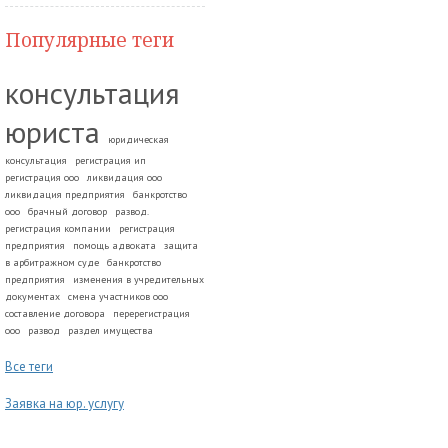
Популярные теги
консультация
юриста
юридическая
консультация
регистрация ип
регистрация ооо
ликвидация ооо
ликвидация предприятия
банкротство
ооо
брачный договор
развод.
регистрация компании
регистрация
предприятия
помощь адвоката
защита
в арбитражном суде
банкротство
предприятия
изменения в учредительных
документах
смена участников ооо
составление договора
перерегистрация
ооо
развод
раздел имущества
Все теги
Заявка на юр. услугу