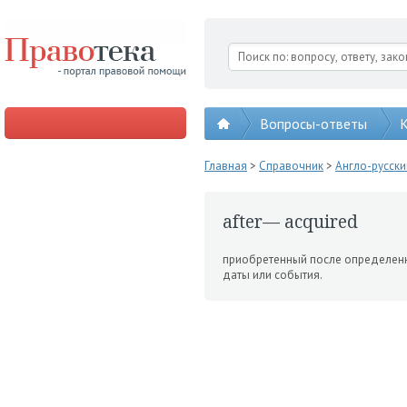
Вопросы-ответы
К
Главная
>
Справочник
>
Англо-русск
after— acquired
приобретенный после определен
даты или события.