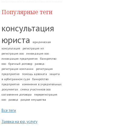
Популярные теги
консультация
юриста
юридическая
консультация
регистрация ип
регистрация ооо
ликвидация ооо
ликвидация предприятия
банкротство
ооо
брачный договор
развод.
регистрация компании
регистрация
предприятия
помощь адвоката
защита
в арбитражном суде
банкротство
предприятия
изменения в учредительных
документах
смена участников ооо
составление договора
перерегистрация
ооо
развод
раздел имущества
Все теги
Заявка на юр. услугу