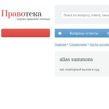
Вопросы-ответы
К
Главная
>
Справочник
>
Англо-русск
alias summons
лат. повторный вызов в суд.