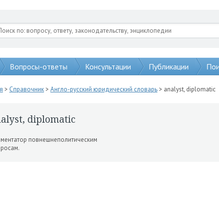
Вопросы-ответы
Консультации
Публикации
Пои
я
>
Справочник
>
Англо-русский юридический словарь
> analyst, diplomatic
alyst, diplomatic
ментатор повнешнеполитическим
росам.