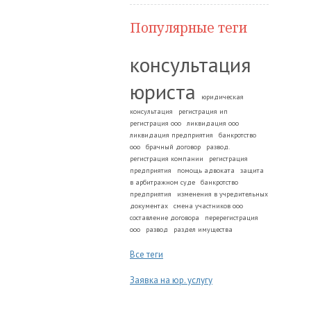
Популярные теги
консультация
юриста
юридическая
консультация
регистрация ип
регистрация ооо
ликвидация ооо
ликвидация предприятия
банкротство
ооо
брачный договор
развод.
регистрация компании
регистрация
предприятия
помощь адвоката
защита
в арбитражном суде
банкротство
предприятия
изменения в учредительных
документах
смена участников ооо
составление договора
перерегистрация
ооо
развод
раздел имущества
Все теги
Заявка на юр. услугу