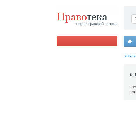
Главна
an
ком
воп