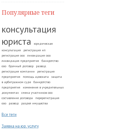
Популярные теги
консультация
юриста
юридическая
консультация
регистрация ип
регистрация ооо
ликвидация ооо
ликвидация предприятия
банкротство
ооо
брачный договор
развод.
регистрация компании
регистрация
предприятия
помощь адвоката
защита
в арбитражном суде
банкротство
предприятия
изменения в учредительных
документах
смена участников ооо
составление договора
перерегистрация
ооо
развод
раздел имущества
Все теги
Заявка на юр. услугу