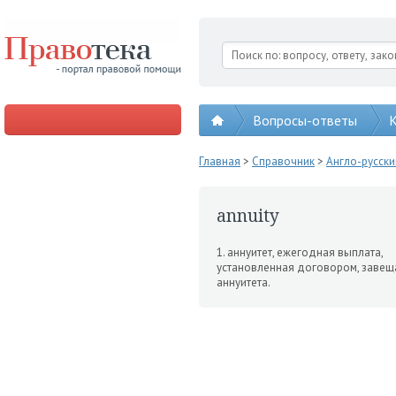
Вопросы-ответы
К
Главная
>
Справочник
>
Англо-русск
annuity
1. аннуитет, ежегодная выпла­та,
установленная договором, заве­ща
аннуитета.