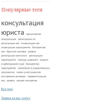
Популярные теги
консультация
юриста
юридическая
консультация
регистрация ип
регистрация ооо
ликвидация ооо
ликвидация предприятия
банкротство
ооо
брачный договор
развод.
регистрация компании
регистрация
предприятия
помощь адвоката
защита
в арбитражном суде
банкротство
предприятия
изменения в учредительных
документах
смена участников ооо
составление договора
перерегистрация
ооо
развод
раздел имущества
Все теги
Заявка на юр. услугу