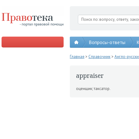
Вопросы-ответы
К
Главная
>
Справочник
>
Англо-русск
appraiser
оценщик; таксатор.