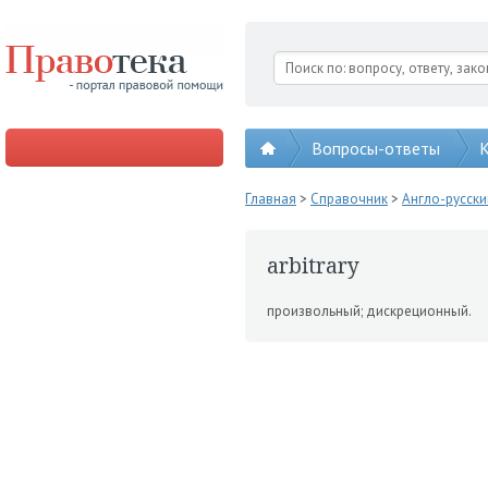
Вопросы-ответы
К
Главная
>
Справочник
>
Англо-русск
arbitrary
произвольный; дискреционный.