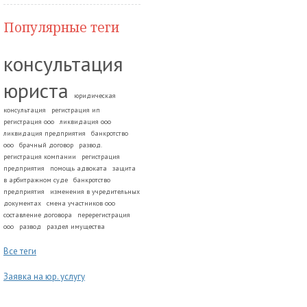
Популярные теги
консультация
юриста
юридическая
консультация
регистрация ип
регистрация ооо
ликвидация ооо
ликвидация предприятия
банкротство
ооо
брачный договор
развод.
регистрация компании
регистрация
предприятия
помощь адвоката
защита
в арбитражном суде
банкротство
предприятия
изменения в учредительных
документах
смена участников ооо
составление договора
перерегистрация
ооо
развод
раздел имущества
Все теги
Заявка на юр. услугу