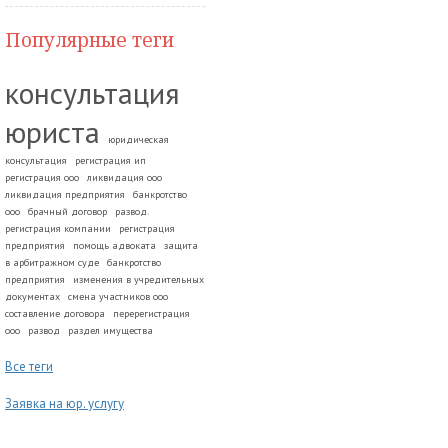
Популярные теги
консультация
юриста
юридическая
консультация
регистрация ип
регистрация ооо
ликвидация ооо
ликвидация предприятия
банкротство
ооо
брачный договор
развод.
регистрация компании
регистрация
предприятия
помощь адвоката
защита
в арбитражном суде
банкротство
предприятия
изменения в учредительных
документах
смена участников ооо
составление договора
перерегистрация
ооо
развод
раздел имущества
Все теги
Заявка на юр. услугу