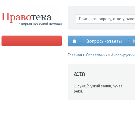
Вопросы-ответы
К
Главная
>
Справочник
>
Англо-русск
arm
1. рука; 2. узкий залив, рукав
реки.