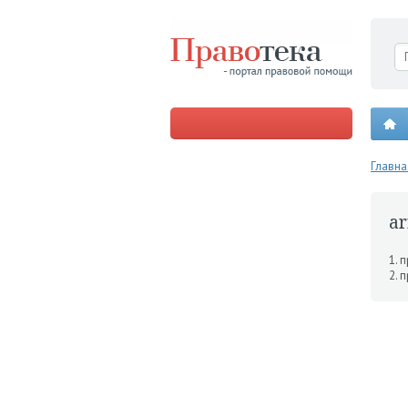
Главна
ar
1. 
2. 