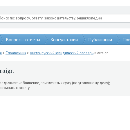
Вопросы-ответы
Консультации
Публикации
Пои
я
>
Справочник
>
Англо-русский юридический словарь
> arraign
raign
предъявлять обвинение, привлекать к суду (по уголовному де­лу);
призывать к ответу.