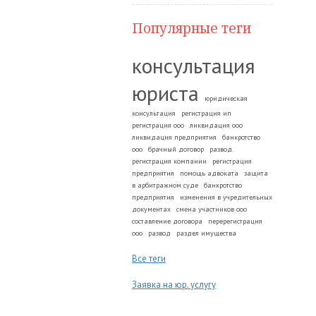
Популярные теги
консультация
юриста
юридическая
консультация
регистрация ип
регистрация ооо
ликвидация ооо
ликвидация предприятия
банкротство
ооо
брачный договор
развод.
регистрация компании
регистрация
предприятия
помощь адвоката
защита
в арбитражном суде
банкротство
предприятия
изменения в учредительных
документах
смена участников ооо
составление договора
перерегистрация
ооо
развод
раздел имущества
Все теги
Заявка на юр. услугу