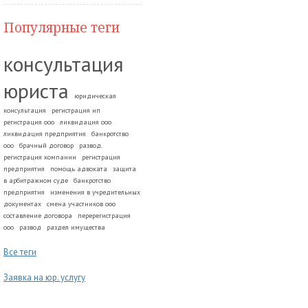
Популярные теги
консультация
юриста
юридическая
консультация
регистрация ип
регистрация ооо
ликвидация ооо
ликвидация предприятия
банкротство
ооо
брачный договор
развод.
регистрация компании
регистрация
предприятия
помощь адвоката
защита
в арбитражном суде
банкротство
предприятия
изменения в учредительных
документах
смена участников ооо
составление договора
перерегистрация
ооо
развод
раздел имущества
Все теги
Заявка на юр. услугу