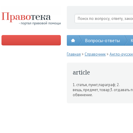
Вопросы-ответы
К
Главная
>
Справочник
>
Англо-русск
article
1. статья, пункт,параграф; 2.
вещь, предмет, товар;3. отдавать 
обвинение.