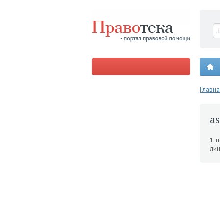
Главна
as
1. 
лин