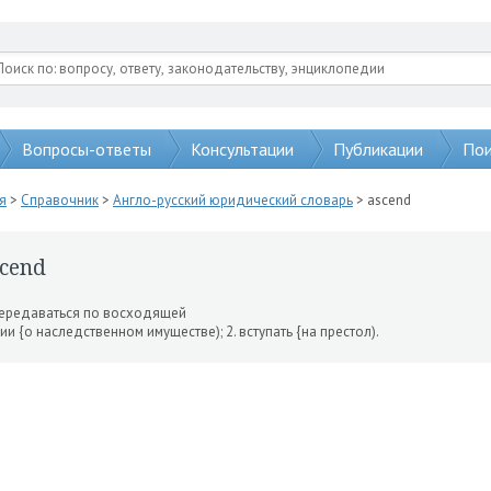
Вопросы-ответы
Консультации
Публикации
Пои
я
>
Справочник
>
Англо-русский юридический словарь
> ascend
cend
передаваться по восходящей
ии {о наследственном имущест­ве); 2. вступать {на престол).