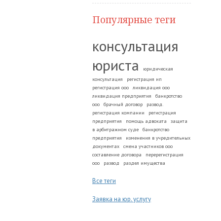
Популярные теги
консультация
юриста
юридическая
консультация
регистрация ип
регистрация ооо
ликвидация ооо
ликвидация предприятия
банкротство
ооо
брачный договор
развод.
регистрация компании
регистрация
предприятия
помощь адвоката
защита
в арбитражном суде
банкротство
предприятия
изменения в учредительных
документах
смена участников ооо
составление договора
перерегистрация
ооо
развод
раздел имущества
Все теги
Заявка на юр. услугу