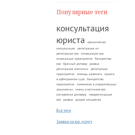
Популярные теги
консультация
юриста
юридическая
консультация
регистрация ип
регистрация ооо
ликвидация ооо
ликвидация предприятия
банкротство
ооо
брачный договор
развод.
регистрация компании
регистрация
предприятия
помощь адвоката
защита
в арбитражном суде
банкротство
предприятия
изменения в учредительных
документах
смена участников ооо
составление договора
перерегистрация
ооо
развод
раздел имущества
Все теги
Заявка на юр. услугу