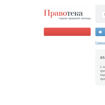
Главна
as
1. 
тре
пер
пре