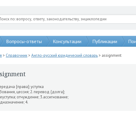
Вопросы-ответы
Консультации
Публикации
Пои
я
>
Справочник
>
Англо-русский юридический словарь
> assignment
signment
передача {права}; уступ­ка
бования, цессия; 2. перевод {долга};
еуступка; отчуждение; 3.ассигнование;
дназначение; 4.