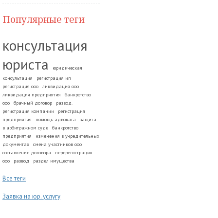
Популярные теги
консультация
юриста
юридическая
консультация
регистрация ип
регистрация ооо
ликвидация ооо
ликвидация предприятия
банкротство
ооо
брачный договор
развод.
регистрация компании
регистрация
предприятия
помощь адвоката
защита
в арбитражном суде
банкротство
предприятия
изменения в учредительных
документах
смена участников ооо
составление договора
перерегистрация
ооо
развод
раздел имущества
Все теги
Заявка на юр. услугу