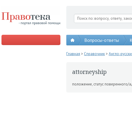
Вопросы-ответы
К
Главная
>
Справочник
>
Англо-русск
attorneyship
положение, статус пове­ренного/а