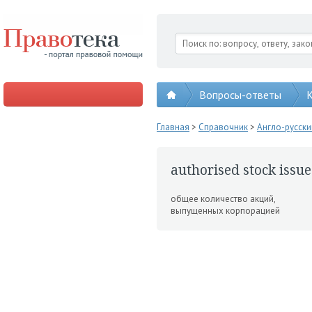
Вопросы-ответы
К
Главная
>
Справочник
>
Англо-русск
authorised stock issue
общее количество акций,
выпущенных корпора­цией