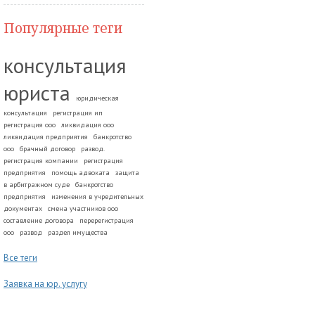
Популярные теги
консультация
юриста
юридическая
консультация
регистрация ип
регистрация ооо
ликвидация ооо
ликвидация предприятия
банкротство
ооо
брачный договор
развод.
регистрация компании
регистрация
предприятия
помощь адвоката
защита
в арбитражном суде
банкротство
предприятия
изменения в учредительных
документах
смена участников ооо
составление договора
перерегистрация
ооо
развод
раздел имущества
Все теги
Заявка на юр. услугу