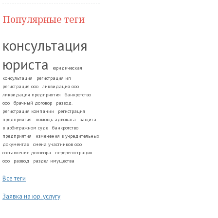
Популярные теги
консультация
юриста
юридическая
консультация
регистрация ип
регистрация ооо
ликвидация ооо
ликвидация предприятия
банкротство
ооо
брачный договор
развод.
регистрация компании
регистрация
предприятия
помощь адвоката
защита
в арбитражном суде
банкротство
предприятия
изменения в учредительных
документах
смена участников ооо
составление договора
перерегистрация
ооо
развод
раздел имущества
Все теги
Заявка на юр. услугу