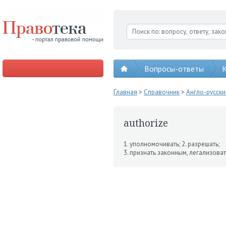
Вопросы-ответы
К
Главная
>
Справочник
>
Англо-русск
authorize
1. уполномочивать; 2. разре­шать;
3. признать законным, легализоват