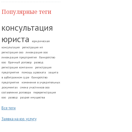
Популярные теги
консультация
юриста
юридическая
консультация
регистрация ип
регистрация ооо
ликвидация ооо
ликвидация предприятия
банкротство
ооо
брачный договор
развод.
регистрация компании
регистрация
предприятия
помощь адвоката
защита
в арбитражном суде
банкротство
предприятия
изменения в учредительных
документах
смена участников ооо
составление договора
перерегистрация
ооо
развод
раздел имущества
Все теги
Заявка на юр. услугу