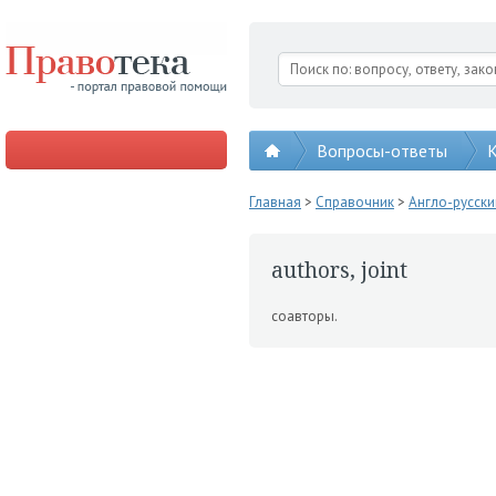
Вопросы-ответы
К
Главная
>
Справочник
>
Англо-русск
authors, joint
соавторы.