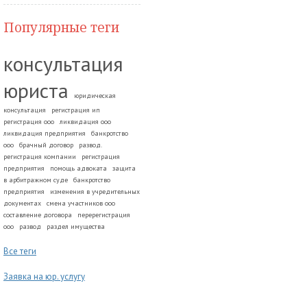
Популярные теги
консультация
юриста
юридическая
консультация
регистрация ип
регистрация ооо
ликвидация ооо
ликвидация предприятия
банкротство
ооо
брачный договор
развод.
регистрация компании
регистрация
предприятия
помощь адвоката
защита
в арбитражном суде
банкротство
предприятия
изменения в учредительных
документах
смена участников ооо
составление договора
перерегистрация
ооо
развод
раздел имущества
Все теги
Заявка на юр. услугу