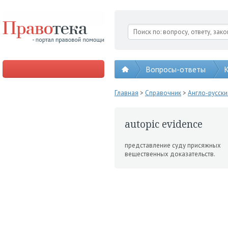
Вопросы-ответы
К
Главная
>
Справочник
>
Англо-русск
autopic evidence
представление суду присяжных
вещественных доказа­тельств.