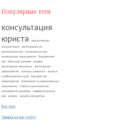
Популярные теги
консультация
юриста
юридическая
консультация
регистрация ип
регистрация ооо
ликвидация ооо
ликвидация предприятия
банкротство
ооо
брачный договор
развод.
регистрация компании
регистрация
предприятия
помощь адвоката
защита
в арбитражном суде
банкротство
предприятия
изменения в учредительных
документах
смена участников ооо
составление договора
перерегистрация
ооо
развод
раздел имущества
Все теги
Заявка на юр. услугу