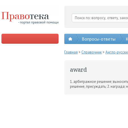
Вопросы-ответы
К
Главная
>
Справочник
>
Англо-русск
award
1. арбитражное решение; выно­сит
решение, присуждать; 2. на­града; 