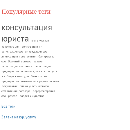
Популярные теги
консультация
юриста
юридическая
консультация
регистрация ип
регистрация ооо
ликвидация ооо
ликвидация предприятия
банкротство
ооо
брачный договор
развод.
регистрация компании
регистрация
предприятия
помощь адвоката
защита
в арбитражном суде
банкротство
предприятия
изменения в учредительных
документах
смена участников ооо
составление договора
перерегистрация
ооо
развод
раздел имущества
Все теги
Заявка на юр. услугу