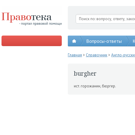
Вопросы-ответы
К
Главная
>
Справочник
>
Англо-русск
burgher
ист. горожанин, бюргер.