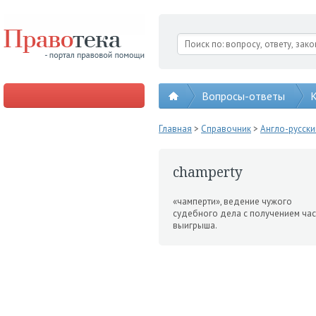
Вопросы-ответы
К
Главная
>
Справочник
>
Англо-русск
champerty
«чамперти», ведение чужо­го
судебного дела с получением ча­с
выигрыша.