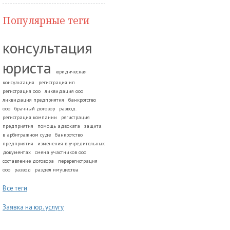
Популярные теги
консультация
юриста
юридическая
консультация
регистрация ип
регистрация ооо
ликвидация ооо
ликвидация предприятия
банкротство
ооо
брачный договор
развод.
регистрация компании
регистрация
предприятия
помощь адвоката
защита
в арбитражном суде
банкротство
предприятия
изменения в учредительных
документах
смена участников ооо
составление договора
перерегистрация
ооо
развод
раздел имущества
Все теги
Заявка на юр. услугу