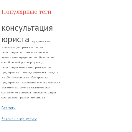
Популярные теги
консультация
юриста
юридическая
консультация
регистрация ип
регистрация ооо
ликвидация ооо
ликвидация предприятия
банкротство
ооо
брачный договор
развод.
регистрация компании
регистрация
предприятия
помощь адвоката
защита
в арбитражном суде
банкротство
предприятия
изменения в учредительных
документах
смена участников ооо
составление договора
перерегистрация
ооо
развод
раздел имущества
Все теги
Заявка на юр. услугу