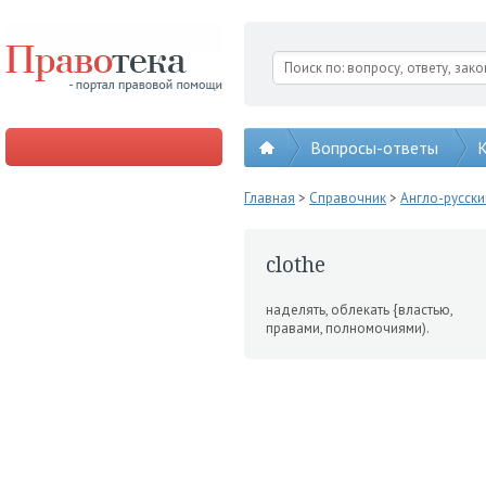
Вопросы-ответы
К
Главная
>
Справочник
>
Англо-русск
clothe
наделять, облекать {властью,
правами, полномочиями).