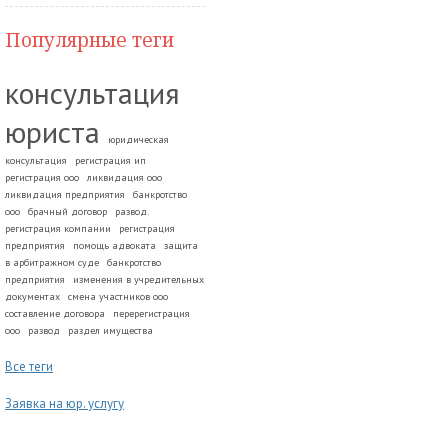
Популярные теги
консультация
юриста
юридическая
консультация
регистрация ип
регистрация ооо
ликвидация ооо
ликвидация предприятия
банкротство
ооо
брачный договор
развод.
регистрация компании
регистрация
предприятия
помощь адвоката
защита
в арбитражном суде
банкротство
предприятия
изменения в учредительных
документах
смена участников ооо
составление договора
перерегистрация
ооо
развод
раздел имущества
Все теги
Заявка на юр. услугу