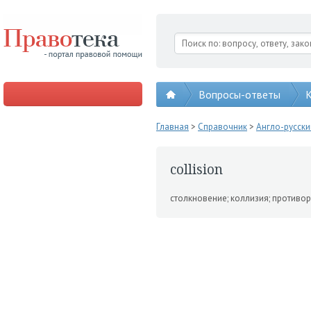
Вопросы-ответы
К
Главная
>
Справочник
>
Англо-русск
collision
столкновение; коллизия; про­тиво