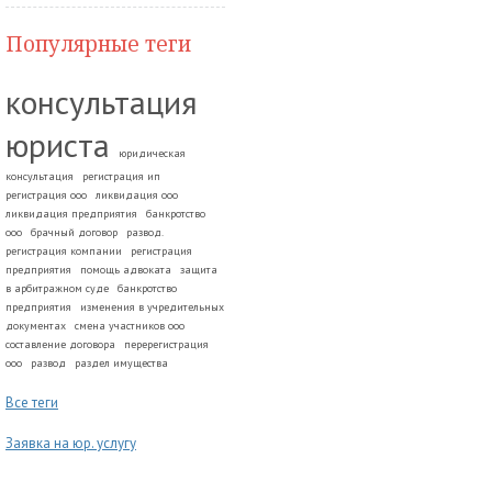
Популярные теги
консультация
юриста
юридическая
консультация
регистрация ип
регистрация ооо
ликвидация ооо
ликвидация предприятия
банкротство
ооо
брачный договор
развод.
регистрация компании
регистрация
предприятия
помощь адвоката
защита
в арбитражном суде
банкротство
предприятия
изменения в учредительных
документах
смена участников ооо
составление договора
перерегистрация
ооо
развод
раздел имущества
Все теги
Заявка на юр. услугу