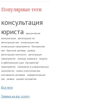
Популярные теги
консультация
юриста
юридическая
консультация
регистрация ип
регистрация ооо
ликвидация ооо
ликвидация предприятия
банкротство
ооо
брачный договор
развод.
регистрация компании
регистрация
предприятия
помощь адвоката
защита
в арбитражном суде
банкротство
предприятия
изменения в учредительных
документах
смена участников ооо
составление договора
перерегистрация
ооо
развод
раздел имущества
Все теги
Заявка на юр. услугу