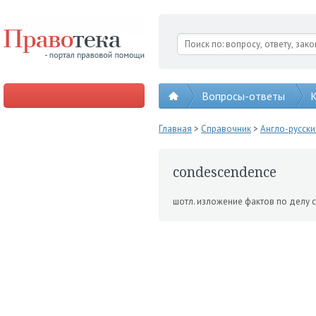
Вопросы-ответы
К
Главная
>
Справочник
>
Англо-русск
condescendence
шотл. изложение фак­тов по делу 