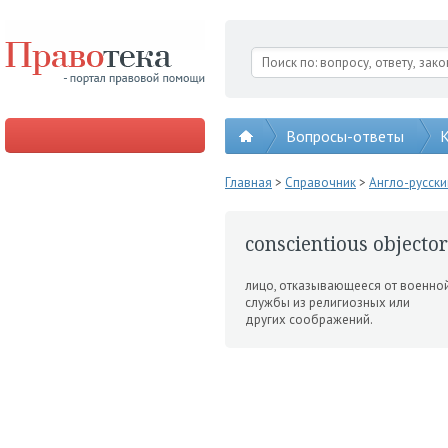
Вопросы-ответы
К
Главная
>
Справочник
>
Англо-русск
conscientious objector
лицо, отказыва­ющееся от военно
службы из ре­лигиозных или
других соображений.