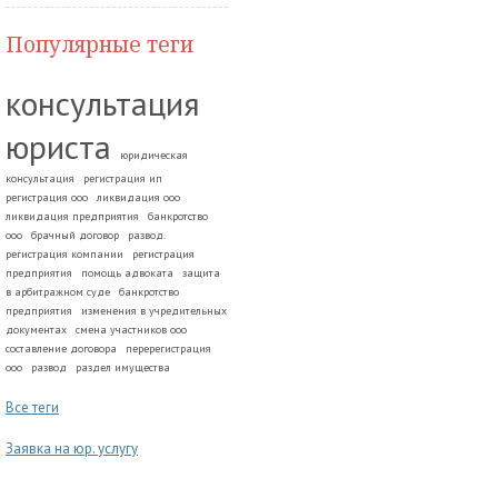
Популярные теги
консультация
юриста
юридическая
консультация
регистрация ип
регистрация ооо
ликвидация ооо
ликвидация предприятия
банкротство
ооо
брачный договор
развод.
регистрация компании
регистрация
предприятия
помощь адвоката
защита
в арбитражном суде
банкротство
предприятия
изменения в учредительных
документах
смена участников ооо
составление договора
перерегистрация
ооо
развод
раздел имущества
Все теги
Заявка на юр. услугу