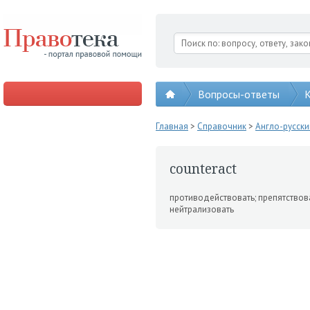
Вопросы-ответы
К
Главная
>
Справочник
>
Англо-русск
counteract
противодействовать; пре­пятствова
нейтрализовать