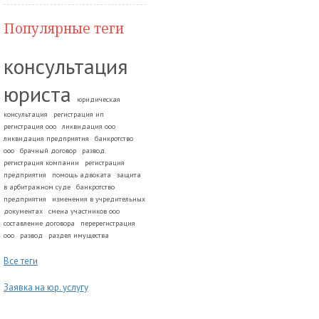
Популярные теги
консультация
юриста
юридическая
консультация
регистрация ип
регистрация ооо
ликвидация ооо
ликвидация предприятия
банкротство
ооо
брачный договор
развод.
регистрация компании
регистрация
предприятия
помощь адвоката
защита
в арбитражном суде
банкротство
предприятия
изменения в учредительных
документах
смена участников ооо
составление договора
перерегистрация
ооо
развод
раздел имущества
Все теги
Заявка на юр. услугу