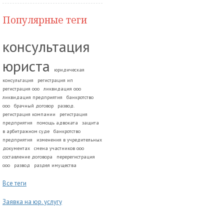
Популярные теги
консультация
юриста
юридическая
консультация
регистрация ип
регистрация ооо
ликвидация ооо
ликвидация предприятия
банкротство
ооо
брачный договор
развод.
регистрация компании
регистрация
предприятия
помощь адвоката
защита
в арбитражном суде
банкротство
предприятия
изменения в учредительных
документах
смена участников ооо
составление договора
перерегистрация
ооо
развод
раздел имущества
Все теги
Заявка на юр. услугу