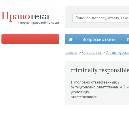
Вопросы-ответы
К
Главная
>
Справочник
>
Англо-русск
criminally responsibl
1. уголовно от­ветственный; 2.
быть уголовно ответственным; 3. н
уголовную
ответственность.