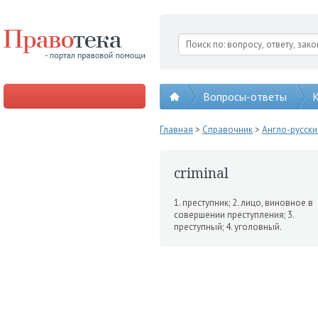
Вопросы-ответы
К
Главная
>
Справочник
>
Англо-русск
criminal
1. преступник; 2. лицо, ви­новное в
совершении преступле­ния; 3.
преступный; 4. уголовный.