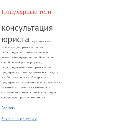
Популярные теги
консультация
юриста
юридическая
консультация
регистрация ип
регистрация ооо
ликвидация ооо
ликвидация предприятия
банкротство
ооо
брачный договор
развод.
регистрация компании
регистрация
предприятия
помощь адвоката
защита
в арбитражном суде
банкротство
предприятия
изменения в учредительных
документах
смена участников ооо
составление договора
перерегистрация
ооо
развод
раздел имущества
Все теги
Заявка на юр. услугу