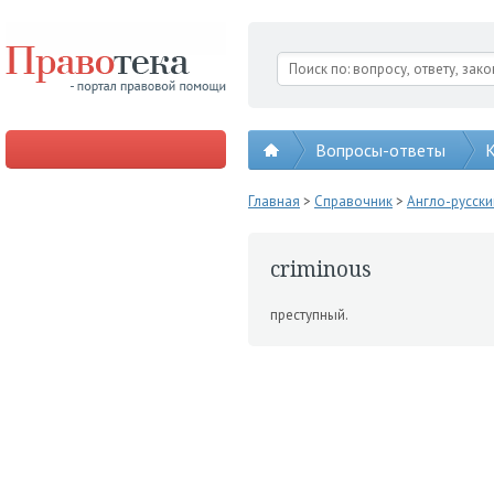
Вопросы-ответы
К
Главная
>
Справочник
>
Англо-русск
criminous
преступный.