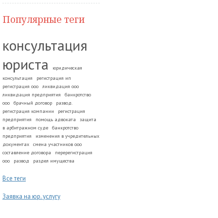
Популярные теги
консультация
юриста
юридическая
консультация
регистрация ип
регистрация ооо
ликвидация ооо
ликвидация предприятия
банкротство
ооо
брачный договор
развод.
регистрация компании
регистрация
предприятия
помощь адвоката
защита
в арбитражном суде
банкротство
предприятия
изменения в учредительных
документах
смена участников ооо
составление договора
перерегистрация
ооо
развод
раздел имущества
Все теги
Заявка на юр. услугу