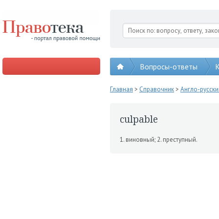
Вопросы-ответы
К
Главная
>
Справочник
>
Англо-русск
culpable
1. виновный; 2. преступный.