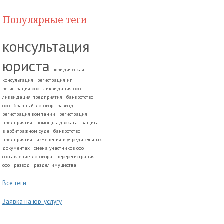
Популярные теги
консультация
юриста
юридическая
консультация
регистрация ип
регистрация ооо
ликвидация ооо
ликвидация предприятия
банкротство
ооо
брачный договор
развод.
регистрация компании
регистрация
предприятия
помощь адвоката
защита
в арбитражном суде
банкротство
предприятия
изменения в учредительных
документах
смена участников ооо
составление договора
перерегистрация
ооо
развод
раздел имущества
Все теги
Заявка на юр. услугу