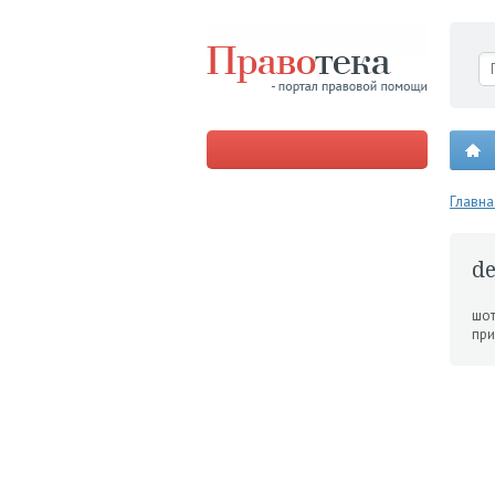
Главна
de
шот
при