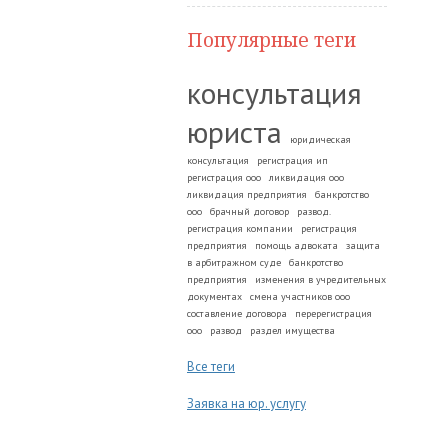
Популярные теги
консультация
юриста
юридическая
консультация
регистрация ип
регистрация ооо
ликвидация ооо
ликвидация предприятия
банкротство
ооо
брачный договор
развод.
регистрация компании
регистрация
предприятия
помощь адвоката
защита
в арбитражном суде
банкротство
предприятия
изменения в учредительных
документах
смена участников ооо
составление договора
перерегистрация
ооо
развод
раздел имущества
Все теги
Заявка на юр. услугу