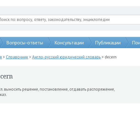
Вопросы-ответы
Консультации
Публикации
Пои
я
>
Справочник
>
Англо-русский юридический словарь
> decern
cern
л. выносить решение, по­становление, отдавать распоряже­ние,
каз.