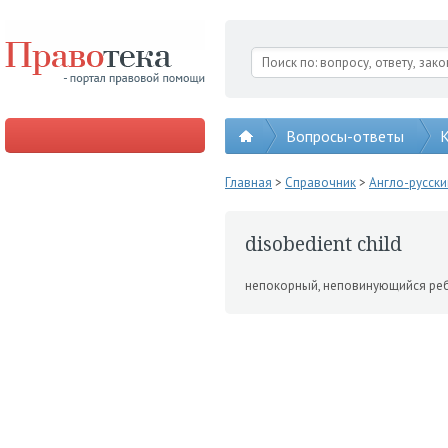
Вопросы-ответы
К
Главная
>
Справочник
>
Англо-русск
disobedient child
непокорный, непови­нующийся ре