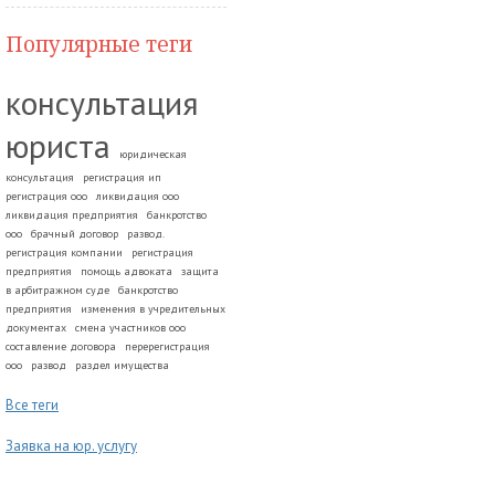
Популярные теги
консультация
юриста
юридическая
консультация
регистрация ип
регистрация ооо
ликвидация ооо
ликвидация предприятия
банкротство
ооо
брачный договор
развод.
регистрация компании
регистрация
предприятия
помощь адвоката
защита
в арбитражном суде
банкротство
предприятия
изменения в учредительных
документах
смена участников ооо
составление договора
перерегистрация
ооо
развод
раздел имущества
Все теги
Заявка на юр. услугу