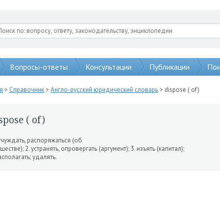
Вопросы-ответы
Консультации
Публикации
Пои
я
>
Справочник
>
Англо-русский юридический словарь
> dispose ( of)
spose ( of)
отчуждать, распоряжать­ся (об
ществе); 2. устранять, оп­ровергать (аргумент); 3. изъять (капитал);
асполагать; удалять.