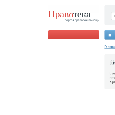
Главна
di
l. 
иму
4 р