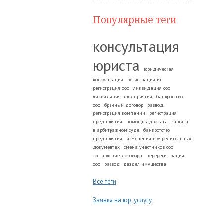
Популярные теги
консультация
юриста
юридическая
консультация
регистрация ип
регистрация ооо
ликвидация ооо
ликвидация предприятия
банкротство
ооо
брачный договор
развод.
регистрация компании
регистрация
предприятия
помощь адвоката
защита
в арбитражном суде
банкротство
предприятия
изменения в учредительных
документах
смена участников ооо
составление договора
перерегистрация
ооо
развод
раздел имущества
Все теги
Заявка на юр. услугу