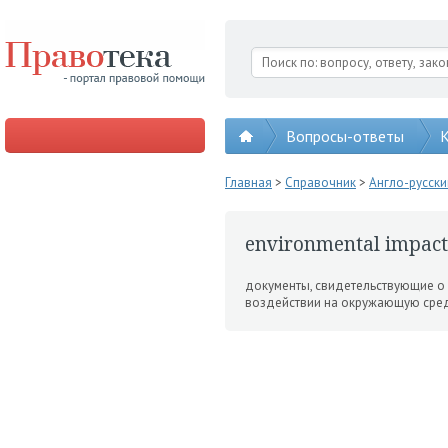
Вопросы-ответы
К
Главная
>
Справочник
>
Англо-русск
environmental impact
доку­менты, свидетельствующие о
воз­действии на окружающую сред