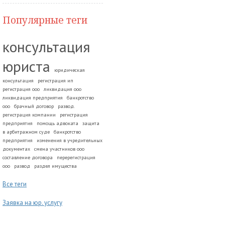
Популярные теги
консультация
юриста
юридическая
консультация
регистрация ип
регистрация ооо
ликвидация ооо
ликвидация предприятия
банкротство
ооо
брачный договор
развод.
регистрация компании
регистрация
предприятия
помощь адвоката
защита
в арбитражном суде
банкротство
предприятия
изменения в учредительных
документах
смена участников ооо
составление договора
перерегистрация
ооо
развод
раздел имущества
Все теги
Заявка на юр. услугу