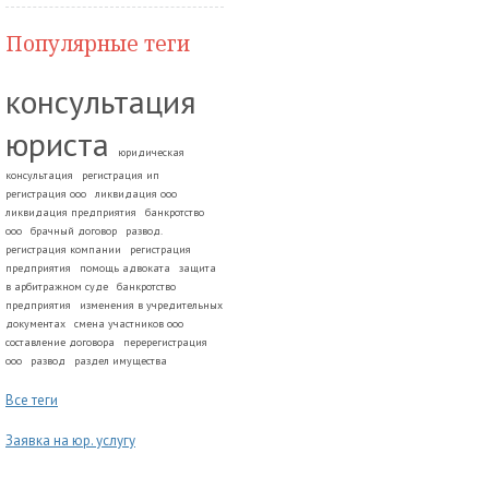
Популярные теги
консультация
юриста
юридическая
консультация
регистрация ип
регистрация ооо
ликвидация ооо
ликвидация предприятия
банкротство
ооо
брачный договор
развод.
регистрация компании
регистрация
предприятия
помощь адвоката
защита
в арбитражном суде
банкротство
предприятия
изменения в учредительных
документах
смена участников ооо
составление договора
перерегистрация
ооо
развод
раздел имущества
Все теги
Заявка на юр. услугу