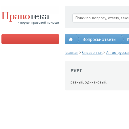
Вопросы-ответы
К
Главная
>
Справочник
>
Англо-русск
even
равный, одинаковый.