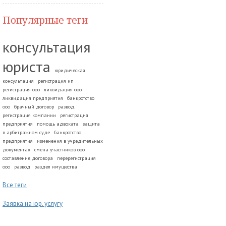
Популярные теги
консультация
юриста
юридическая
консультация
регистрация ип
регистрация ооо
ликвидация ооо
ликвидация предприятия
банкротство
ооо
брачный договор
развод.
регистрация компании
регистрация
предприятия
помощь адвоката
защита
в арбитражном суде
банкротство
предприятия
изменения в учредительных
документах
смена участников ооо
составление договора
перерегистрация
ооо
развод
раздел имущества
Все теги
Заявка на юр. услугу