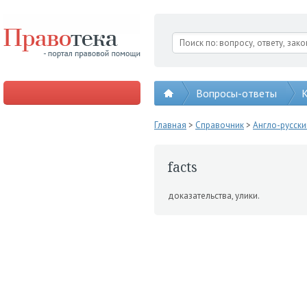
Вопросы-ответы
К
Главная
>
Справочник
>
Англо-русск
facts
доказательства, улики.