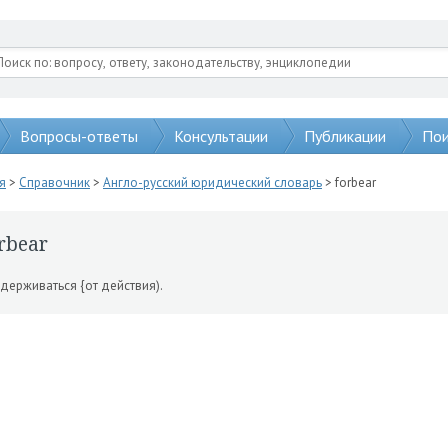
Вопросы-ответы
Консультации
Публикации
Пои
я
>
Справочник
>
Англо-русский юридический словарь
> forbear
rbear
держиваться {от действия).