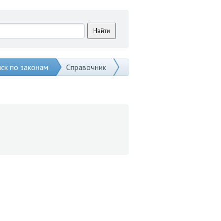
ск по законам
Справочник