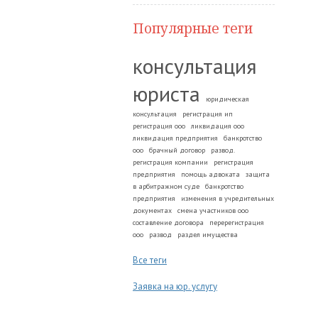
Популярные теги
консультация
юриста
юридическая
консультация
регистрация ип
регистрация ооо
ликвидация ооо
ликвидация предприятия
банкротство
ооо
брачный договор
развод.
регистрация компании
регистрация
предприятия
помощь адвоката
защита
в арбитражном суде
банкротство
предприятия
изменения в учредительных
документах
смена участников ооо
составление договора
перерегистрация
ооо
развод
раздел имущества
Все теги
Заявка на юр. услугу