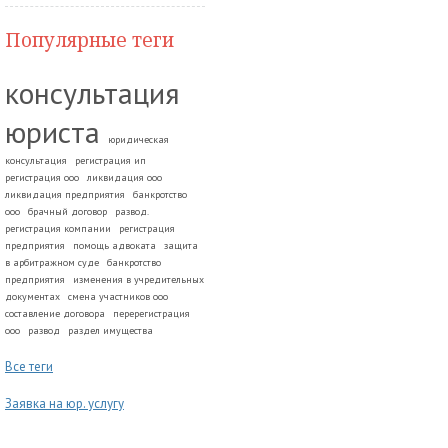
Популярные теги
консультация
юриста
юридическая
консультация
регистрация ип
регистрация ооо
ликвидация ооо
ликвидация предприятия
банкротство
ооо
брачный договор
развод.
регистрация компании
регистрация
предприятия
помощь адвоката
защита
в арбитражном суде
банкротство
предприятия
изменения в учредительных
документах
смена участников ооо
составление договора
перерегистрация
ооо
развод
раздел имущества
Все теги
Заявка на юр. услугу