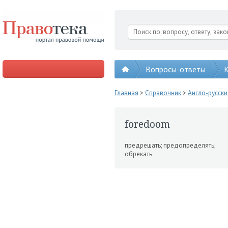
Вопросы-ответы
К
Главная
>
Справочник
>
Англо-русск
foredoom
предрешать; предопреде­лять;
обрекать.