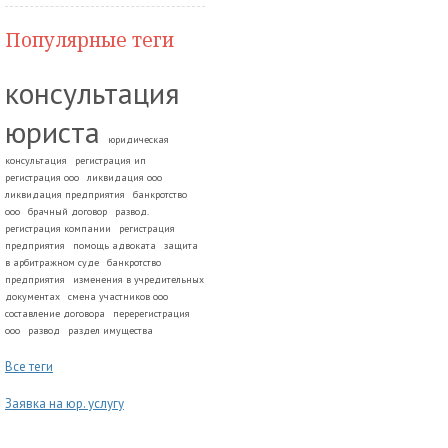
Популярные теги
консультация
юриста
юридическая
консультация
регистрация ип
регистрация ооо
ликвидация ооо
ликвидация предприятия
банкротство
ооо
брачный договор
развод.
регистрация компании
регистрация
предприятия
помощь адвоката
защита
в арбитражном суде
банкротство
предприятия
изменения в учредительных
документах
смена участников ооо
составление договора
перерегистрация
ооо
развод
раздел имущества
Все теги
Заявка на юр. услугу