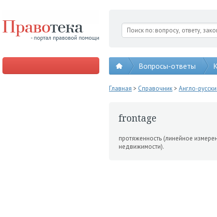
Вопросы-ответы
К
Главная
>
Справочник
>
Англо-русск
frontage
протяженность (линейное из­мере
недвижимости).