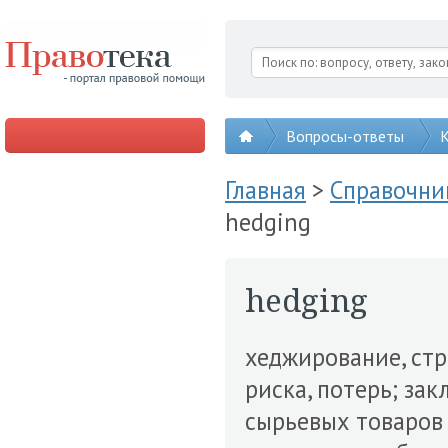
Вопросы-ответы
К
Главная
>
Справочни
hedging
hedging
хеджирование, стр
риска, потерь; за
сырьевых товаров