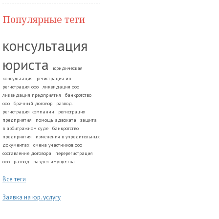
Популярные теги
консультация
юриста
юридическая
консультация
регистрация ип
регистрация ооо
ликвидация ооо
ликвидация предприятия
банкротство
ооо
брачный договор
развод.
регистрация компании
регистрация
предприятия
помощь адвоката
защита
в арбитражном суде
банкротство
предприятия
изменения в учредительных
документах
смена участников ооо
составление договора
перерегистрация
ооо
развод
раздел имущества
Все теги
Заявка на юр. услугу