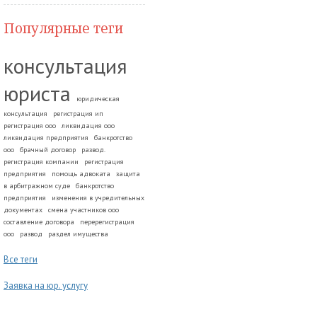
Популярные теги
консультация
юриста
юридическая
консультация
регистрация ип
регистрация ооо
ликвидация ооо
ликвидация предприятия
банкротство
ооо
брачный договор
развод.
регистрация компании
регистрация
предприятия
помощь адвоката
защита
в арбитражном суде
банкротство
предприятия
изменения в учредительных
документах
смена участников ооо
составление договора
перерегистрация
ооо
развод
раздел имущества
Все теги
Заявка на юр. услугу