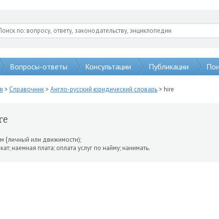
Вопросы-ответы
Консультации
Публикации
Пои
я
>
Справочник
>
Англо-русский юридический словарь
> hire
re
м {личный или движимости);
кат; наемная плата; оплата услуг по найму; нанимать.