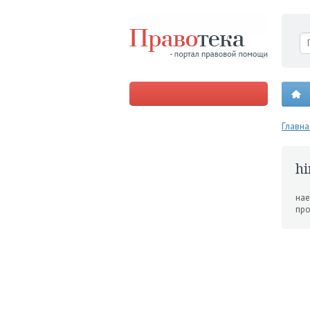
Главна
hi
нае
про