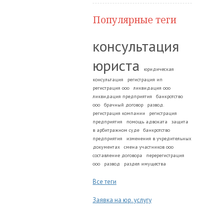
Популярные теги
консультация
юриста
юридическая
консультация
регистрация ип
регистрация ооо
ликвидация ооо
ликвидация предприятия
банкротство
ооо
брачный договор
развод.
регистрация компании
регистрация
предприятия
помощь адвоката
защита
в арбитражном суде
банкротство
предприятия
изменения в учредительных
документах
смена участников ооо
составление договора
перерегистрация
ооо
развод
раздел имущества
Все теги
Заявка на юр. услугу