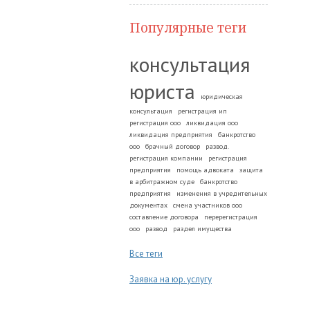
Популярные теги
консультация
юриста
юридическая
консультация
регистрация ип
регистрация ооо
ликвидация ооо
ликвидация предприятия
банкротство
ооо
брачный договор
развод.
регистрация компании
регистрация
предприятия
помощь адвоката
защита
в арбитражном суде
банкротство
предприятия
изменения в учредительных
документах
смена участников ооо
составление договора
перерегистрация
ооо
развод
раздел имущества
Все теги
Заявка на юр. услугу