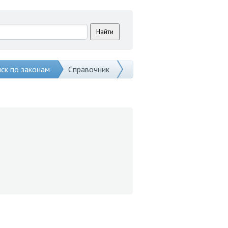
ск по законам
Справочник