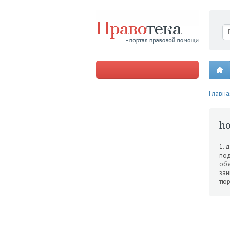
Главна
ho
1. 
под
обя
зан
тюр