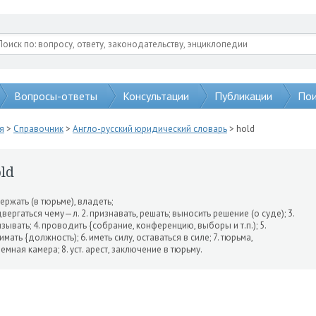
Вопросы-ответы
Консультации
Публикации
Пои
я
>
Справочник
>
Англо-русский юридический словарь
> hold
ld
держать (в тюрьме), владеть;
вергаться чему—л. 2. призна­вать, решать; выносить решение (о суде); 3.
зывать; 4. проводить {собрание, конференцию, выборы и т.п.); 5.
имать {должность); 6. иметь силу, оставаться в силе; 7. тюрьма,
емная камера; 8. уст. арест, заключение в тюрьму.