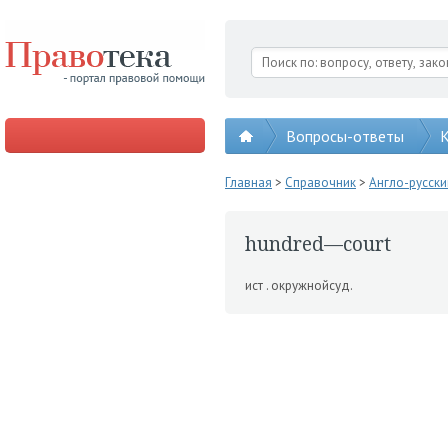
Вопросы-ответы
К
Главная
>
Справочник
>
Англо-русск
hundred—court
ист . окружнойсуд.