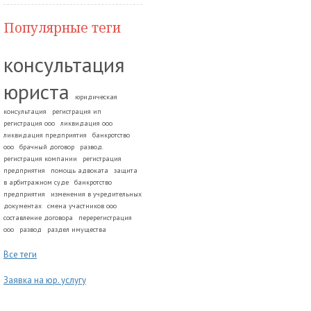
Популярные теги
консультация
юриста
юридическая
консультация
регистрация ип
регистрация ооо
ликвидация ооо
ликвидация предприятия
банкротство
ооо
брачный договор
развод.
регистрация компании
регистрация
предприятия
помощь адвоката
защита
в арбитражном суде
банкротство
предприятия
изменения в учредительных
документах
смена участников ооо
составление договора
перерегистрация
ооо
развод
раздел имущества
Все теги
Заявка на юр. услугу