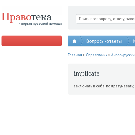
Вопросы-ответы
К
Главная
>
Справочник
>
Англо-русск
implicate
заключать в себе; подразуме­вать;