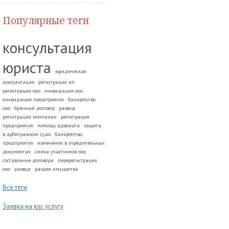
Популярные теги
консультация
юриста
юридическая
консультация
регистрация ип
регистрация ооо
ликвидация ооо
ликвидация предприятия
банкротство
ооо
брачный договор
развод.
регистрация компании
регистрация
предприятия
помощь адвоката
защита
в арбитражном суде
банкротство
предприятия
изменения в учредительных
документах
смена участников ооо
составление договора
перерегистрация
ооо
развод
раздел имущества
Все теги
Заявка на юр. услугу