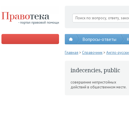
Вопросы-ответы
К
Главная
>
Справочник
>
Англо-русск
indecencies, public
совершение непри­стойных
действий в общественном месте.