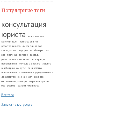
Популярные теги
консультация
юриста
юридическая
консультация
регистрация ип
регистрация ооо
ликвидация ооо
ликвидация предприятия
банкротство
ооо
брачный договор
развод.
регистрация компании
регистрация
предприятия
помощь адвоката
защита
в арбитражном суде
банкротство
предприятия
изменения в учредительных
документах
смена участников ооо
составление договора
перерегистрация
ооо
развод
раздел имущества
Все теги
Заявка на юр. услугу