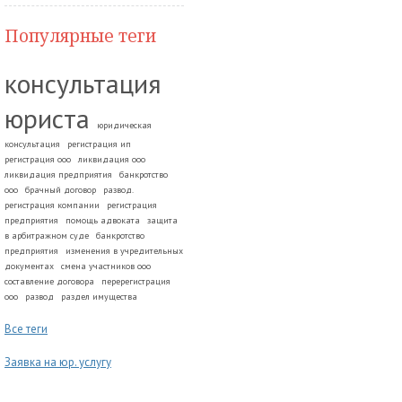
Популярные теги
консультация
юриста
юридическая
консультация
регистрация ип
регистрация ооо
ликвидация ооо
ликвидация предприятия
банкротство
ооо
брачный договор
развод.
регистрация компании
регистрация
предприятия
помощь адвоката
защита
в арбитражном суде
банкротство
предприятия
изменения в учредительных
документах
смена участников ооо
составление договора
перерегистрация
ооо
развод
раздел имущества
Все теги
Заявка на юр. услугу