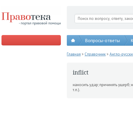
Вопросы-ответы
К
Главная
>
Справочник
>
Англо-русск
inflict
наносить удар; причинять ущерб; н
т.п.).