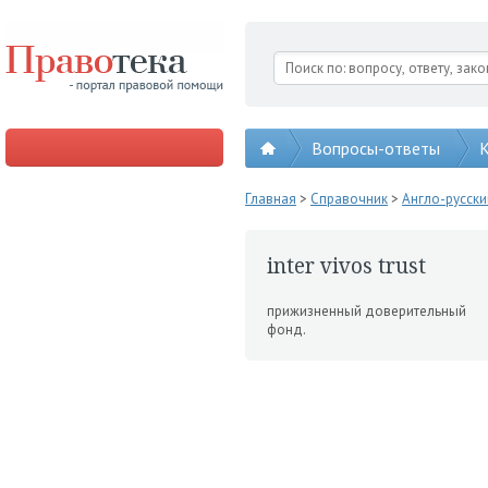
Вопросы-ответы
К
Главная
>
Справочник
>
Англо-русск
inter vivos trust
прижизненный дове­рительный
фонд.