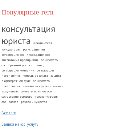
Популярные теги
консультация
юриста
юридическая
консультация
регистрация ип
регистрация ооо
ликвидация ооо
ликвидация предприятия
банкротство
ооо
брачный договор
развод.
регистрация компании
регистрация
предприятия
помощь адвоката
защита
в арбитражном суде
банкротство
предприятия
изменения в учредительных
документах
смена участников ооо
составление договора
перерегистрация
ооо
развод
раздел имущества
Все теги
Заявка на юр. услугу