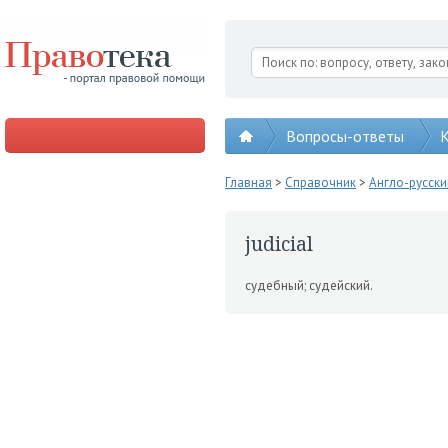
Вопросы-ответы
К
Главная
>
Справочник
>
Англо-русск
judicial
судебный; судейский.