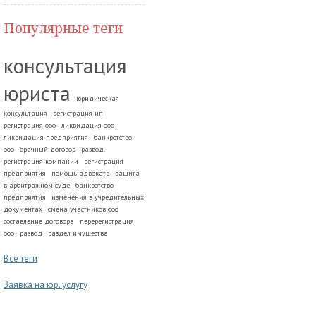
Популярные теги
консультация
юриста
юридическая
консультация
регистрация ип
регистрация ооо
ликвидация ооо
ликвидация предприятия
банкротство
ооо
брачный договор
развод.
регистрация компании
регистрация
предприятия
помощь адвоката
защита
в арбитражном суде
банкротство
предприятия
изменения в учредительных
документах
смена участников ооо
составление договора
перерегистрация
ооо
развод
раздел имущества
Все теги
Заявка на юр. услугу