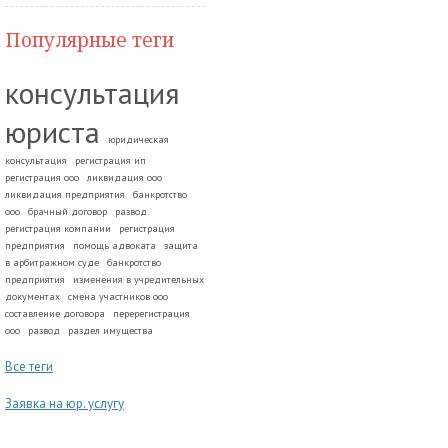
Популярные теги
консультация
юриста
юридическая
консультация
регистрация ип
регистрация ооо
ликвидация ооо
ликвидация предприятия
банкротство
ооо
брачный договор
развод.
регистрация компании
регистрация
предприятия
помощь адвоката
защита
в арбитражном суде
банкротство
предприятия
изменения в учредительных
документах
смена участников ооо
составление договора
перерегистрация
ооо
развод
раздел имущества
Все теги
Заявка на юр. услугу