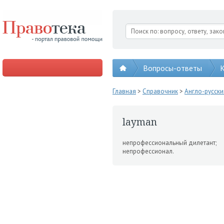
Вопросы-ответы
К
Главная
>
Справочник
>
Англо-русск
layman
непрофессиональный диле­тант;
непрофессионал.