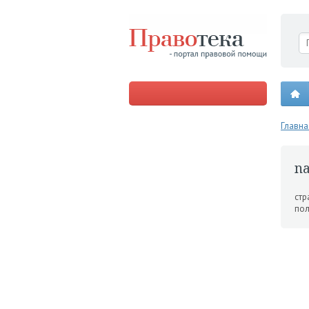
Главна
n
стр
пол