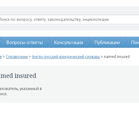
Вопросы-ответы
Консультации
Публикации
Пои
я
>
Справочник
>
Англо-русский юридический словарь
> named insured
amed insured
ахователь, указан­ный в
исе.