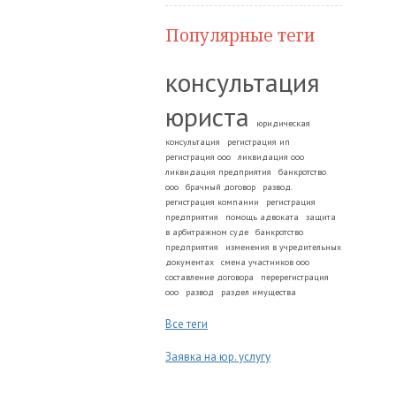
Популярные теги
консультация
юриста
юридическая
консультация
регистрация ип
регистрация ооо
ликвидация ооо
ликвидация предприятия
банкротство
ооо
брачный договор
развод.
регистрация компании
регистрация
предприятия
помощь адвоката
защита
в арбитражном суде
банкротство
предприятия
изменения в учредительных
документах
смена участников ооо
составление договора
перерегистрация
ооо
развод
раздел имущества
Все теги
Заявка на юр. услугу